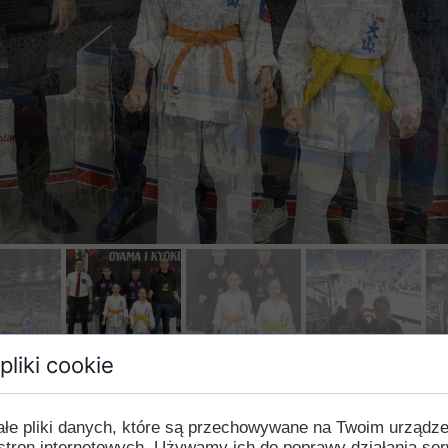
pliki cookie
ałe pliki danych, które są przechowywane na Twoim urządz
twarte Mistrzostwa Polski Oyama i Kyokushin K
stron internetowych. Używamy ich do poprawy działania ser