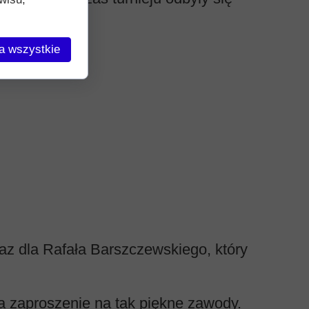
a wszystkie
 wyniki:
raz dla Rafała Barszczewskiego, który
 zaproszenie na tak piękne zawody.