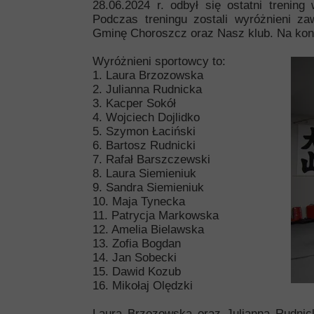
28.06.2024 r. odbył się ostatni trenin
Podczas treningu zostali wyróżnieni zaw
Gminę Choroszcz oraz Nasz klub. Na koni
Wyróżnieni sportowcy to:
1. Laura Brzozowska
2. Julianna Rudnicka
3. Kacper Sokół
4. Wojciech Dojlidko
5. Szymon Łaciński
6. Bartosz Rudnicki
7. Rafał Barszczewski
8. Laura Siemieniuk
9. Sandra Siemieniuk
10. Maja Tynecka
11. Patrycja Markowska
12. Amelia Bielawska
13. Zofia Bogdan
14. Jan Sobecki
15. Dawid Kozub
16. Mikołaj Olędzki
Laura Brzozowska oraz Julianna Rudnic