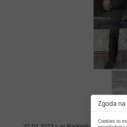
Zgoda na 
Cookies to m
20.04.2023 r. w Radomiu odbyły się O
przeglądania 