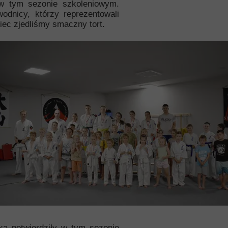
g w tym sezonie szkoleniowym.
odnicy, którzy reprezentowali
ec zjedliśmy smaczny tort.
ka potwierdziły w tym sezonie