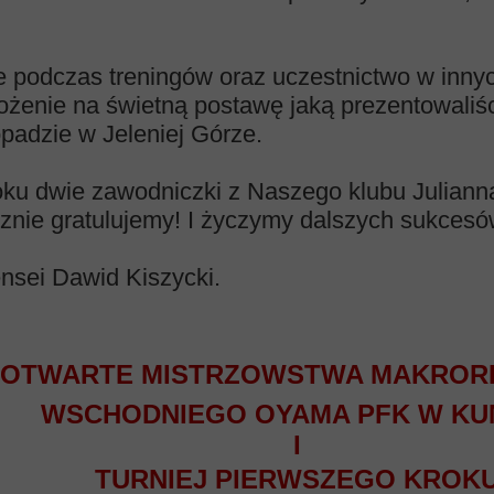
e podczas treningów oraz uczestnictwo w inny
ożenie na świetną postawę jaką prezentowaliśc
opadzie w Jeleniej Górze.
oku dwie zawodniczki z Naszego klubu Julian
znie gratulujemy! I życzymy dalszych sukcesów
nsei Dawid Kiszycki.
OTWARTE MISTRZOWSTWA MAKROR
WSCHODNIEGO OYAMA PFK W KU
I
TURNIEJ PIERWSZEGO KROK