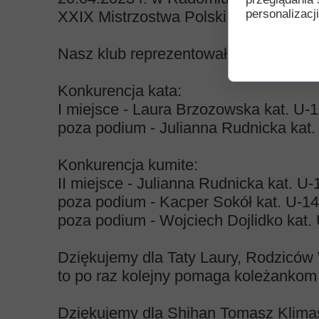
personalizacji
XXIX Mistrzostwa Polski Oyama Kara
Nasz klub reprezentowała czwórka zaw
Konkurencja kata:
I miejsce - Laura Brzozowska kat. U-1
poza podium - Julianna Rudnicka kat.
Konkurencja kumite:
II miejsce - Julianna Rudnicka kat. U-
poza podium - Kacper Sokół kat. U-14
poza podium - Wojciech Dojlidko kat.
Dziękujemy dla Taty Laury, Rodziców 
to po raz kolejny pomaga koleżankom 
Dziękujemy dla Shihan Tomasz Klima