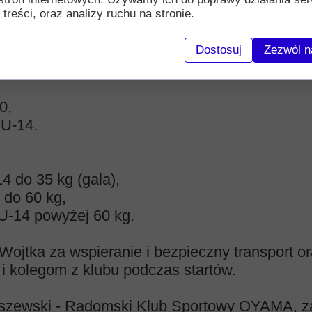
 treści, oraz analizy ruchu na stronie.
te w Kata.
Dostosuj
Zezwól n
odników z Choroszczy i tak oto wyglądają ich
0,
 U-14.
14 do 35 kg (gala),
 do 60 kg,
 U-14 powyżej 60 kg.
Wojtka za wspieranie i bezpieczny transport o
i kolegom z klubu podczas startów.
szewski - Radomski Klub Sportowy OYAMA, za